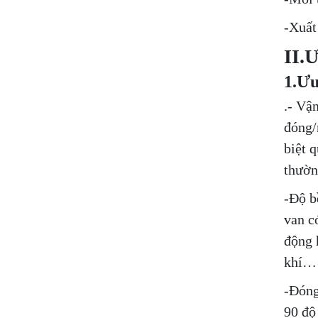
-Xuất
II.
1.Ưu
.- Vậ
đóng/
biệt 
thườn
-Độ b
van c
động 
khí…
-Đóng
90 độ