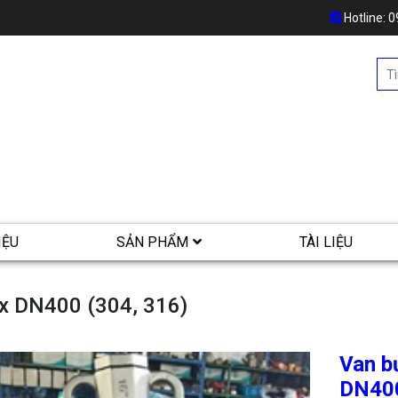
Hotline:
0
IỆU
SẢN PHẨM
TÀI LIỆU
ox DN400 (304, 316)
Van b
DN400