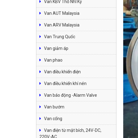
Van KBV Thổ Nhĩ Kỳ
Van AUT Malaysia
Van ARV Malaysia
Van Trung Quốc
Van giảm áp
Van phao
Van điều khiển điện
Van điều khiển khí nén
Van báo động -Alarm Valve
Van bướm
Van cổng
Van điện từ mặt bích, 24V-DC,
220V-AC