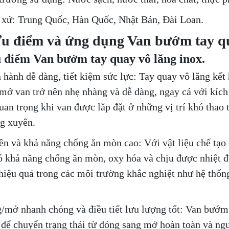
 xứ: Trung Quốc, Hàn Quốc, Nhật Bản, Đài Loan.
Ưu điểm và ứng dụng Van bướm tay qu
 điểm Van bướm tay quay vô lăng inox.
n hành dễ dàng, tiết kiệm sức lực: Tay quay vô lăng kết 
mở van trở nên nhẹ nhàng và dễ dàng, ngay cả với kíc
quan trọng khi van được lắp đặt ở những vị trí khó thao
g xuyên.
ền và khả năng chống ăn mòn cao: Với vật liệu chế tạo 
ó khả năng chống ăn mòn, oxy hóa và chịu được nhiệt độ
hiệu quả trong các môi trường khắc nghiệt như hệ thống
/mở nhanh chóng và điều tiết lưu lượng tốt: Van bướm
 để chuyển trạng thái từ đóng sang mở hoàn toàn và ng