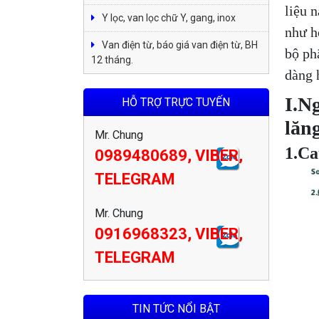
liệu 
Y lọc, van lọc chữ Y, gang, inox
như h
Van điện từ, báo giá van điện từ, BH
bộ ph
12 tháng.
dàng 
I.N
HỖ TRỢ TRỰC TUYẾN
lăn
Mr. Chung
1.Ca
0989480689, VIBER,
TELEGRAM
Mr. Chung
0916968323, VIBER,
TELEGRAM
TIN TỨC NỔI BẬT