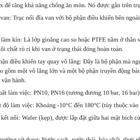
ox để tăng khả năng chống ăn mòn. Nó được gắn trên trụ
 van: Trục nối đĩa van với bộ phận điều khiển bên ngoài
làm kín: Là lớp gioăng cao su hoặc PTFE nằm ở thân v
ôi chất rò rỉ khi van ở trạng thái đóng hoàn toàn.
hận điều khiển tay quay vô lăng: Đây là bộ phận mà ng
o gồm một vô lăng lớn và một bộ phận truyền động bánh
 vận hành.
uất làm việc: PN10, PN16 (tương đương 10 bar, 16 bar)
t độ làm việc: Khoảng -10°C đến 180°C (tùy thuộc vào 
 kết nối: Wafer (kẹp), được lắp đặt giữa hai mặt bích c
trường sử dụng: Nước sạch, nước thải, hóa chất, thực ph