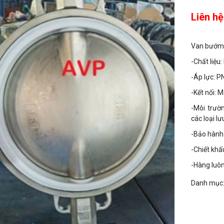
Liên hệ
Van bướm t
-Chất liệu:
-Áp lực: P
-Kết nối: M
-Môi trườ
các loại lư
-Bảo hành:
-Chiết khấ
-Hàng luôn
Danh mục