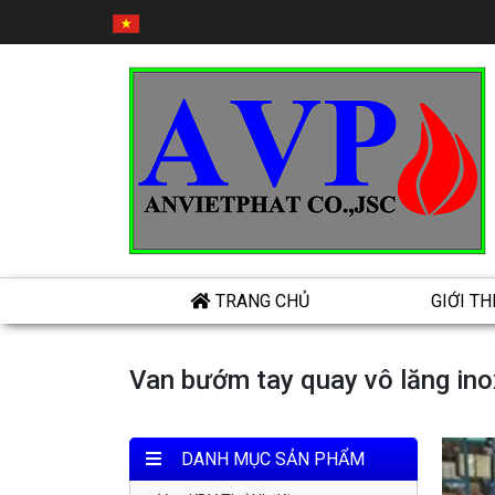
TRANG CHỦ
GIỚI TH
Van bướm tay quay vô lăng in
DANH MỤC SẢN PHẨM