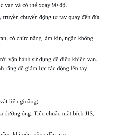
c van và có thể xoay 90 độ.
, truyền chuyển động từ tay quay đến đĩa
an, có chức năng làm kín, ngăn không
ười vận hành sử dụng để điều khiển van.
 răng để giảm lực tác động lên tay
vật liệu gioăng)
ủa đường ống. Tiêu chuẩn mặt bích JIS,
ẩm, khí nén, xăng dầu, v.v.