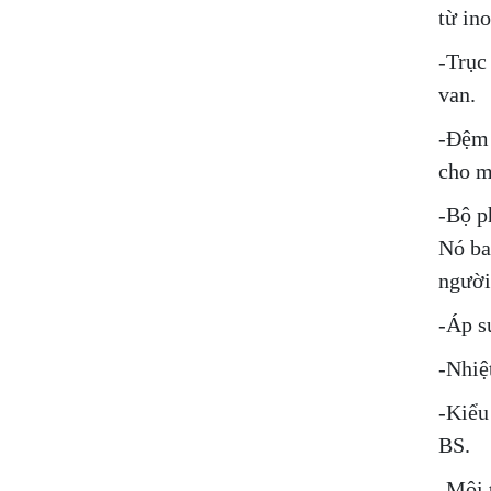
từ in
-Trục
van.
-Đệm 
cho m
-Bộ p
Nó ba
người
-Áp s
-Nhiệ
-Kiểu
BS.
-Môi 