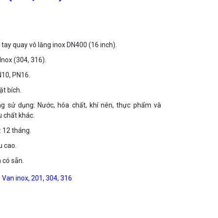
ay quay vô lăng inox DN400 (16 inch).
 Inox (304, 316).
N10, PN16.
ặt bích.
ng sử dụng: Nước, hóa chất, khí nén, thực phẩm và
u chất khác.
 12 tháng.
u cao.
 có sẵn.
:
Van inox, 201, 304, 316