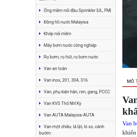
Ống mềm nối đầu Sprinkler |UL, FM|
Đồng hồ nước Malayisa
Khớp nối mềm
Máy bơm nước công nghiệp
Rọ bơm, rọ hút, rọ bơm nước
Van an toàn
Van inox, 201, 304, 316
MÔ 
Van, phụ kiện hàn, ren, gang, PCCC
Van
Van KVS Thổ Nhĩ Kỳ
khẩ
Van AUTA Malaysia-AUTA
Van b
Van một chiều. lá lật, lò xo, cánh
khiển
bướm.