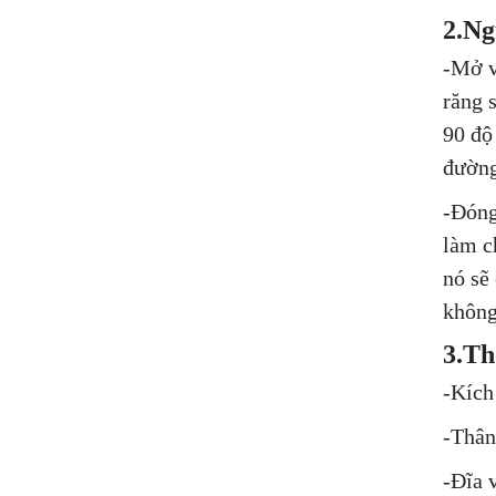
2.Ng
-Mở v
răng 
90 độ
đường
-Đóng
làm c
nó sẽ
không 
3.Th
-Kích
-Thân
-Đĩa 