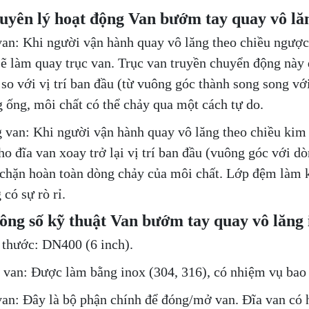
uyên lý hoạt động Van bướm tay quay vô lăn
an: Khi người vận hành quay vô lăng theo chiều ngược
sẽ làm quay trục van. Trục van truyền chuyển động này 
 so với vị trí ban đầu (từ vuông góc thành song song vớ
 ống, môi chất có thể chảy qua một cách tự do.
 van: Khi người vận hành quay vô lăng theo chiều kim 
ho đĩa van xoay trở lại vị trí ban đầu (vuông góc với 
 chặn hoàn toàn dòng chảy của môi chất. Lớp đệm làm k
có sự rò rỉ.
ông số kỹ thuật Van bướm tay quay vô lăng
 thước: DN400 (6 inch).
 van: Được làm bằng inox (304, 316), có nhiệm vụ bao 
van: Đây là bộ phận chính để đóng/mở van. Đĩa van có