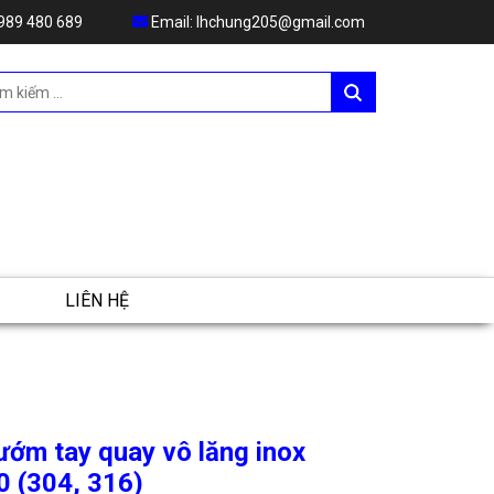
989 480 689
Email:
lhchung205@gmail.com
LIÊN HỆ
ướm tay quay vô lăng inox
 (304, 316)