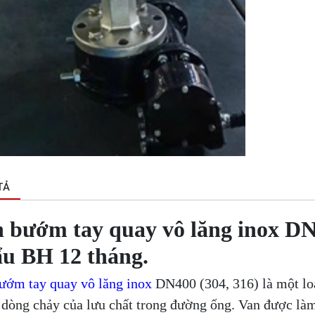
TẢ
 bướm tay quay vô lăng inox DN
u BH 12 tháng.
ướm tay quay vô lăng inox
DN400 (304, 316) là một lo
 dòng chảy của lưu chất trong đường ống. Van được làm 