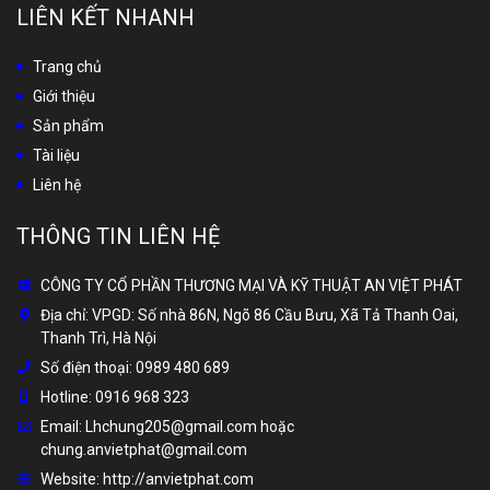
LIÊN KẾT NHANH
Trang chủ
Giới thiệu
Sản phẩm
Tài liệu
Liên hệ
THÔNG TIN LIÊN HỆ
CÔNG TY CỔ PHẦN THƯƠNG MẠI VÀ KỸ THUẬT AN VIỆT PHÁT
Địa chỉ:
VPGD: Số nhà 86N, Ngõ 86 Cầu Bưu, Xã Tả Thanh Oai,
Thanh Trì, Hà Nội
Số điện thoại:
0989 480 689
Hotline:
0916 968 323
Email:
Lhchung205@gmail.com hoặc
chung.anvietphat@gmail.com
Website:
http://anvietphat.com