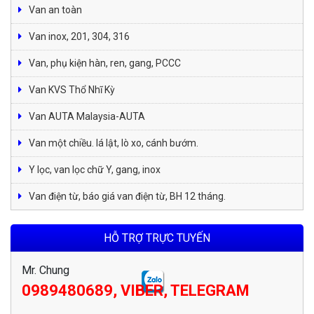
Van an toàn
Van inox, 201, 304, 316
Van, phụ kiện hàn, ren, gang, PCCC
Van KVS Thổ Nhĩ Kỳ
Van AUTA Malaysia-AUTA
Van một chiều. lá lật, lò xo, cánh bướm.
Y lọc, van lọc chữ Y, gang, inox
Van điện từ, báo giá van điện từ, BH 12 tháng.
HỖ TRỢ TRỰC TUYẾN
Mr. Chung
0989480689, VIBER, TELEGRAM