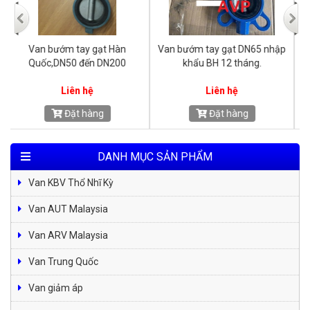
p
Van bướm tay gạt Trung Quốc
Van bướm mặt bích (DN700
giá rẻ, DN50 đến DN200
DN800)
D
Liên hệ
Liên hệ
Đặt hàng
Đặt hàng
DANH MỤC SẢN PHẨM
Van KBV Thổ Nhĩ Kỳ
Van AUT Malaysia
Van ARV Malaysia
Van Trung Quốc
Van giảm áp