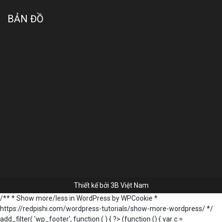
BẢN ĐỒ
Thiết kế bởi
3B Việt Nam
/** * Show more/less in WordPress by WPCookie *
https://redpishi.com/wordpress-tutorials/show-more-wordpress/ */
add_filter( 'wp_footer', function ( ) { ?>
(function () { var c =