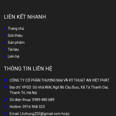
LIÊN KẾT NHANH
Trang chủ
Giới thiệu
Sản phẩm
Tài liệu
Liên hệ
THÔNG TIN LIÊN HỆ
CÔNG TY CỔ PHẦN THƯƠNG MẠI VÀ KỸ THUẬT AN VIỆT PHÁT
Địa chỉ:
VPGD: Số nhà 86N, Ngõ 86 Cầu Bưu, Xã Tả Thanh Oai,
Thanh Trì, Hà Nội
Số điện thoại:
0989 480 689
Hotline:
0916 968 323
Email:
Lhchung205@gmail.com hoặc