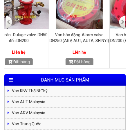
50
Van báo động-Alarm valve
Van báo động-Alarm valve
DN250 (ARV, AUT, AUTA, SHINYI)
DN200 (ARV, AUT, AUTA, SHINYI)
Liên hệ
Liên hệ
Đặt hàng
Đặt hàng
DANH MỤC SẢN PHẨM
Van KBV Thổ Nhĩ Kỳ
Van AUT Malaysia
Van ARV Malaysia
Van Trung Quốc