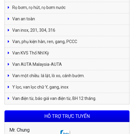
Rọ bơm, rọ hút, rọ bơm nước
Van an toàn
Van inox, 201, 304, 316
Van, phụ kiện hàn, ren, gang, PCCC
Van KVS Thổ Nhĩ Kỳ
Van AUTA Malaysia-AUTA
Van một chiều. lá lật, lò xo, cánh bướm.
Y lọc, van lọc chữ Y, gang, inox
Van điện từ, báo giá van điện từ, BH 12 tháng.
HỖ TRỢ TRỰC TUYẾN
Mr. Chung