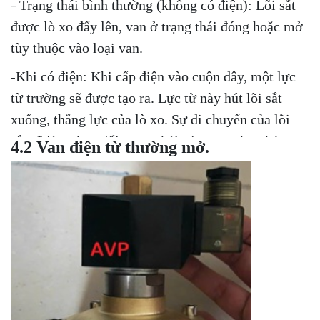
Trạng thái bình thường (không có điện): Lõi sắt
–
được lò xo đẩy lên, van ở trạng thái đóng hoặc mở
tùy thuộc vào loại van.
-Khi có điện: Khi cấp điện vào cuộn dây, một lực
từ trường sẽ được tạo ra. Lực từ này hút lõi sắt
xuống, thắng lực của lò xo. Sự di chuyển của lõi
sắt sẽ làm thay đổi trạng thái của van, cho phép
4.2 Van điện từ thường mở.
dòng chảy đi qua hoặc bị chặn lại.
-Khi ngắt điện: Khi ngắt điện, lực từ trường biến
mất. Lò xo sẽ đẩy lõi sắt trở lại vị trí ban đầu, đưa
van về trạng thái ban đầu.
4.Giới thiệu các loại van điện từ
chúng tôi cung cấp.
4.1 Van điện từ thường đóng.