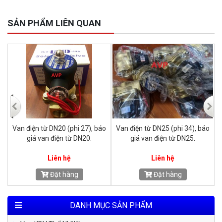
SẢN PHẨM LIÊN QUAN
o
Van điện từ DN50 (phi 60). báo
Van điện từ DN40 (phi 49), báo
giá van điện từ DN50.
giá van điện từ DN40.
Liên hệ
Liên hệ
Đặt hàng
Đặt hàng
DANH MỤC SẢN PHẨM