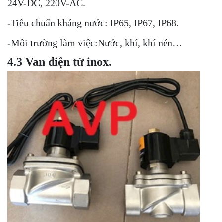
24V-DC, 220V-AC.
đến 10 bar.
-Tiêu chuẩn kháng nước: IP65, IP67, IP68.
-Nhiệt động cho phép: 0 đến 80 độ C.
-Điện áp:
24V DC, 220V AC.
-Môi trường làm việc:Nước, khí, khí nén…
4.3 Van điện từ inox.
-Tiêu chuẩn kháng nước: IP65, IP67, IP68.
-Môi trường làm việc:Nước, khí, khí nén…