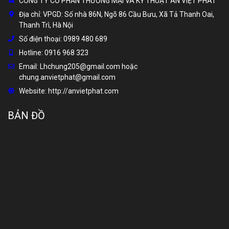
CÔNG TY CỔ PHẦN THƯƠNG MẠI VÀ KỸ THUẬT AN VIỆT PHÁT
Địa chỉ:
VPGD: Số nhà 86N, Ngõ 86 Cầu Bưu, Xã Tả Thanh Oai,
Thanh Trì, Hà Nội
Số điện thoại:
0989 480 689
Hotline:
0916 968 323
Email:
Lhchung205@gmail.com hoặc
chung.anvietphat@gmail.com
Website:
http://anvietphat.com
BẢN ĐỒ