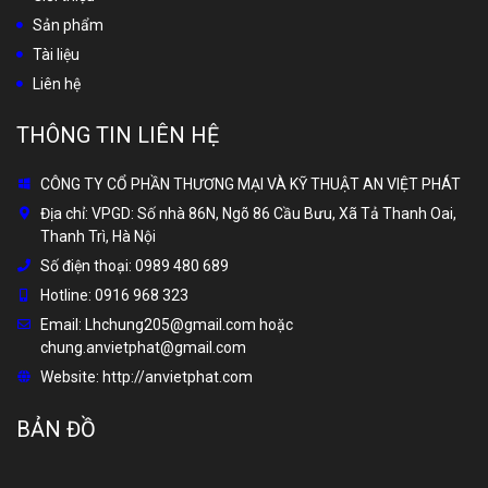
Sản phẩm
Tài liệu
Liên hệ
THÔNG TIN LIÊN HỆ
CÔNG TY CỔ PHẦN THƯƠNG MẠI VÀ KỸ THUẬT AN VIỆT PHÁT
Địa chỉ:
VPGD: Số nhà 86N, Ngõ 86 Cầu Bưu, Xã Tả Thanh Oai,
Thanh Trì, Hà Nội
Số điện thoại:
0989 480 689
Hotline:
0916 968 323
Email:
Lhchung205@gmail.com hoặc
chung.anvietphat@gmail.com
Website:
http://anvietphat.com
BẢN ĐỒ