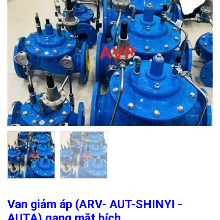
Van giảm áp (ARV- AUT-SHINYI -
AUTA) gang mặt bích.