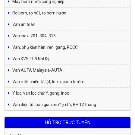
Máy bơm nước công nghiệp
Rọ bơm, rọ hút, rọ bơm nước
Van an toàn
Van inox, 201, 304, 316
Van, phụ kiện hàn, ren, gang, PCCC
Van KVS Thổ Nhĩ Kỳ
Van AUTA Malaysia-AUTA
Van một chiều. lá lật, lò xo, cánh bướm.
Y lọc, van lọc chữ Y, gang, inox
Van điện từ, báo giá van điện từ, BH 12 tháng.
HỖ TRỢ TRỰC TUYẾN