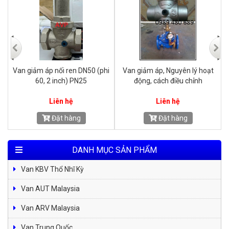
i
Van giảm áp nối ren DN50 (phi
Van giảm áp, Nguyên lý hoạt
V
60, 2 inch) PN25
động, cách điều chỉnh
Liên hệ
Liên hệ
Đặt hàng
Đặt hàng
DANH MỤC SẢN PHẨM
Van KBV Thổ Nhĩ Kỳ
Van AUT Malaysia
Van ARV Malaysia
Van Trung Quốc