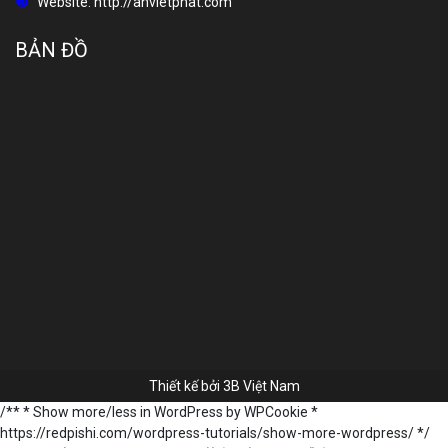
Website:
http://anvietphat.com
BẢN ĐỒ
Thiết kế bởi
3B Việt Nam
/** * Show more/less in WordPress by WPCookie *
https://redpishi.com/wordpress-tutorials/show-more-wordpress/ */