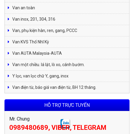
Van an toàn
Van inox, 201, 304, 316
Van, phụ kiện hàn, ren, gang, PCCC
Van KVS Thổ Nhĩ Kỳ
Van AUTA Malaysia-AUTA
Van một chiều. lá lật, lò xo, cánh bướm.
Y lọc, van lọc chữ Y, gang, inox
Van điện từ, báo giá van điện từ, BH 12 tháng.
HỖ TRỢ TRỰC TUYẾN
Mr. Chung
0989480689, VIBER, TELEGRAM