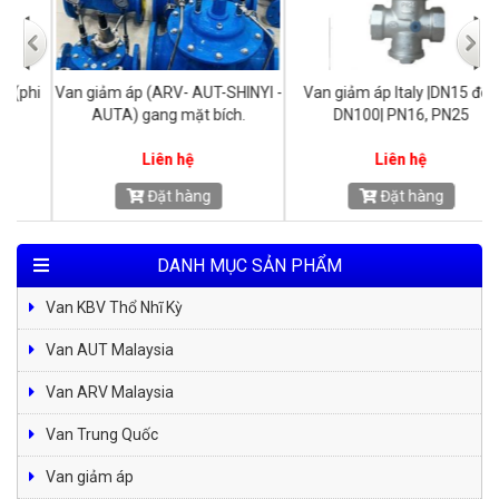
i
Van giảm áp (ARV- AUT-SHINYI -
Van giảm áp Italy |DN15 đên
AUTA) gang mặt bích.
DN100| PN16, PN25
Liên hệ
Liên hệ
Đặt hàng
Đặt hàng
DANH MỤC SẢN PHẨM
Van KBV Thổ Nhĩ Kỳ
Van AUT Malaysia
Van ARV Malaysia
Van Trung Quốc
Van giảm áp