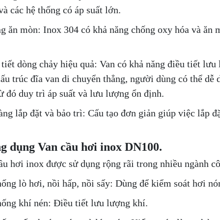
và các hệ thống có áp suất lớn.
g ăn mòn: Inox 304 có khả năng chống oxy hóa và ăn mò
 tiết dòng chảy hiệu quả: Van có khả năng điều tiết lư
ấu trúc đĩa van di chuyển thẳng, người dùng có thể dễ 
ừ đó duy trì áp suất và lưu lượng ổn định.
àng lắp đặt và bảo trì: Cấu tạo đơn giản giúp việc lắp 
g dụng Van cầu hơi inox DN100.
ầu hơi inox được sử dụng rộng rãi trong nhiều ngành côn
hống lò hơi, nồi hấp, nồi sấy: Dùng để kiểm soát hơi nó
hống khí nén: Điều tiết lưu lượng khí.