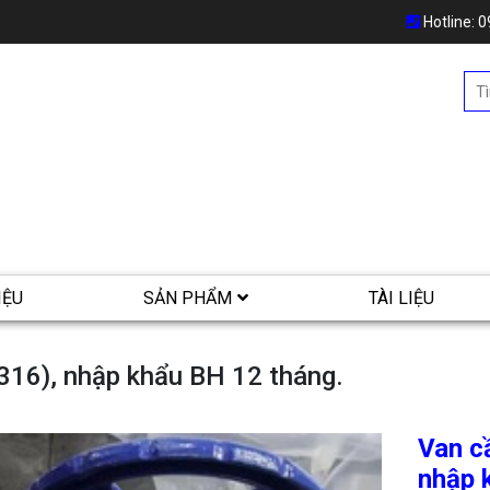
Hotline:
0
IỆU
SẢN PHẨM
TÀI LIỆU
316), nhập khẩu BH 12 tháng.
Van c
nhập 