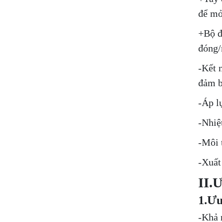
để mở
+Bộ đ
đóng/
-Kết 
đảm b
-Áp l
-Nhiệ
-Môi 
-Xuất
II.
1.Ưu
-Khả 