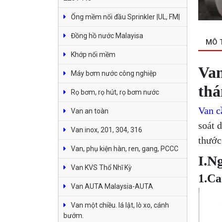
Ống mềm nối đầu Sprinkler |UL, FM|
Đồng hồ nước Malayisa
MÔ 
Khớp nối mềm
Van
Máy bơm nước công nghiệp
thá
Rọ bơm, rọ hút, rọ bơm nước
Van c
Van an toàn
soát 
Van inox, 201, 304, 316
thước
Van, phụ kiện hàn, ren, gang, PCCC
I.N
Van KVS Thổ Nhĩ Kỳ
1.Ca
Van AUTA Malaysia-AUTA
Van một chiều. lá lật, lò xo, cánh
bướm.