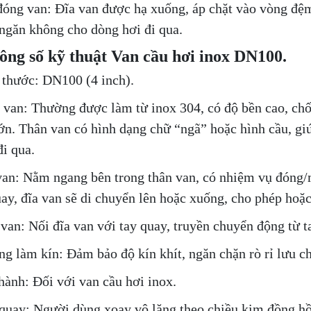
đóng van: Đĩa van được hạ xuống, áp chặt vào vòng đệm 
 ngăn không cho dòng hơi đi qua.
ông số kỹ thuật Van cầu hơi inox DN100.
 thước: DN100 (4 inch).
 van: Thường được làm từ inox 304, có độ bền cao, chố
lớn. Thân van có hình dạng chữ “ngã” hoặc hình cầu, giú
đi qua.
van: Nằm ngang bên trong thân van, có nhiệm vụ đóng/m
uay, đĩa van sẽ di chuyển lên hoặc xuống, cho phép hoặ
 van: Nối đĩa van với tay quay, truyền chuyển động từ t
ng làm kín: Đảm bảo độ kín khít, ngăn chặn rò rỉ lưu ch
hành: Đối với van cầu hơi inox.
quay: Người dùng xoay vô lăng theo chiều kim đồng h