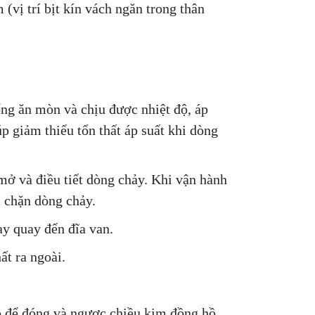
(vị trí bịt kín vách ngăn trong thân
ng ăn mòn và chịu được nhiệt độ, áp
p giảm thiểu tổn thất áp suất khi dòng
ở và điều tiết dòng chảy. Khi vận hành
c chặn dòng chảy.
ay quay đến đĩa van.
ất ra ngoài.
ồ để đóng và ngược chiều kim đồng hồ