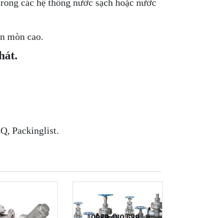
trong các hệ thống nước sạch hoặc nước
ăn mòn cao.
hát.
Q, Packinglist.