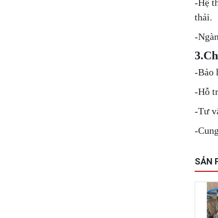
-Hệ t
thải.
-Ngàn
3.Ch
-Bảo 
-Hỗ t
-Tư v
-Cung
SẢN 