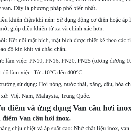
 van. Đây là phương pháp phổ biến nhất.
iều khiển điện/khí nén: Sử dụng động cơ điện hoặc áp l
mở, giúp điều khiển từ xa và chính xác hơn.
nối: Kết nối mặt bích, mặt bích được thiết kế theo các 
ảo độ kín khít và chắc chắn.
ực làm việc: PN10, PN16, PN20, PN25 (tương đương 10 b
t độ làm việc: Từ -10°C đến 400°C.
trường sử dụng: Hơi nóng, nước thải, xăng, dầu, hóa c
 xứ: Việt Nam, Malaysia, Trung Quốc.
Ưu điểm và ứng dụng Van cầu hơi ino
 điểm Van cầu hơi inox.
năng chịu nhiệt và áp suất cao: Nhờ chất liệu inox, van