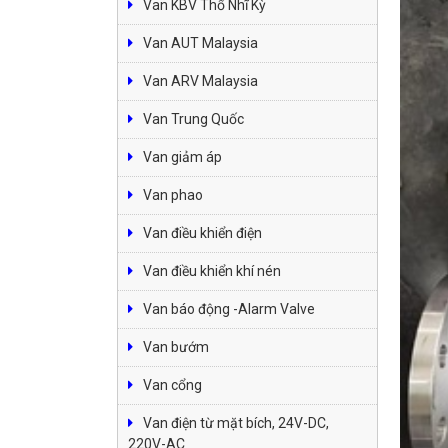
Van KBV Thổ Nhĩ Kỳ
Van AUT Malaysia
Van ARV Malaysia
Van Trung Quốc
Van giảm áp
Van phao
Van điều khiển điện
Van điều khiển khí nén
Van báo động -Alarm Valve
Van bướm
Van cổng
Van điện từ mặt bích, 24V-DC,
220V-AC