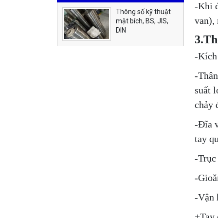
-Khi 
Thông số kỹ thuật
van),
mặt bích, BS, JIS,
DIN
3.Th
-Kích
-Thân
suất 
chảy 
-Đĩa 
tay q
-Trục
-Gioă
-Vận 
+Tay 