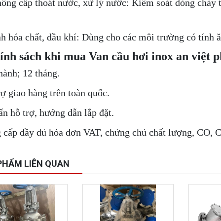
hống cấp thoát nước, xử lý nước: Kiểm soát dòng chảy 
h hóa chất, dầu khí: Dùng cho các môi trường có tính 
ính sách khi mua Van cầu hơi inox an việt p
hành; 12 tháng.
rợ giao hàng trên toàn quốc.
ấn hỗ trợ, hướng dẫn lắp đặt.
 cấp đầy đủ hóa đơn VAT, chứng chủ chất lượng, CO, C
PHẨM LIÊN QUAN