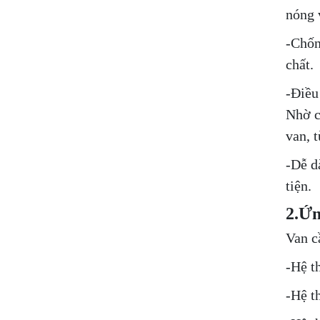
nóng 
-Chốn
chất.
-Điều
Nhờ c
van, t
-Dễ d
tiện.
2.Ứn
Van c
-Hệ t
-Hệ t