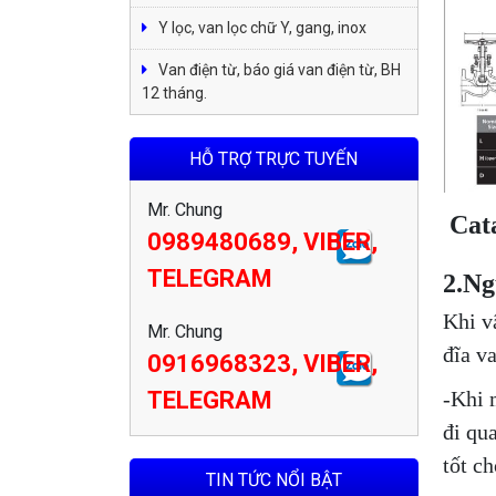
Y lọc, van lọc chữ Y, gang, inox
Van điện từ, báo giá van điện từ, BH
12 tháng.
HỖ TRỢ TRỰC TUYẾN
Mr. Chung
Cat
0989480689, VIBER,
TELEGRAM
2.Ng
Khi v
Mr. Chung
đĩa v
0916968323, VIBER,
-Khi 
TELEGRAM
đi qu
tốt ch
TIN TỨC NỔI BẬT