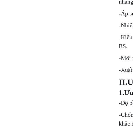
nhàng
-Áp s
-Nhiệ
-Kiểu
BS.
-Môi 
-Xuất
II.
1.Ưu
-Độ b
-Chốn
khắc 