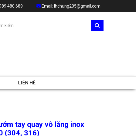
989 480 689
Email:
lhchung205@gmail.com
LIÊN HỆ
ướm tay quay vô lăng inox
 (304, 316)