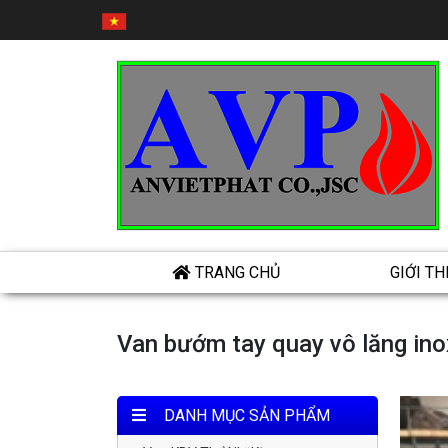
TRANG CHỦ
GIỚI TH
Van bướm tay quay vô lăng in
DANH MỤC SẢN PHẨM