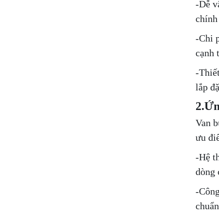
-Dễ v
chính
-Chi 
cạnh 
-Thiế
lắp đặ
2.Ứn
Van b
ưu đi
-Hệ t
dòng 
-Công
chuẩn