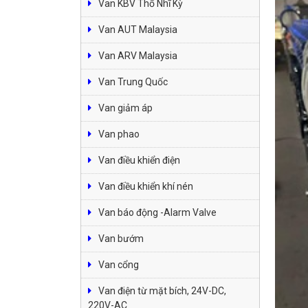
Van KBV Thổ Nhĩ Kỳ
Van AUT Malaysia
Van ARV Malaysia
Van Trung Quốc
Van giảm áp
Van phao
Van điều khiển điện
Van điều khiển khí nén
Van báo động -Alarm Valve
Van bướm
Van cổng
Van điện từ mặt bích, 24V-DC,
220V-AC