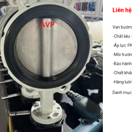
Liên hệ
Van bướm 
-Chất liệu:
-Áp lực: P
-Môi trườn
-Bảo hành:
-Chiết khấ
-Hàng luôn
Danh mục