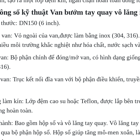
ín, tạo ra một lớp đệm kín, ngăn chặn hoàn toàn dòng lư
ông số kỹ thuật Van bướm tay quay vô lăng
 thước: DN150 (6 inch).
 van: Vỏ ngoài của van,được làm bằng inox (304, 316)
hiều môi trường khắc nghiệt như hóa chất, nước sạch v
van: Bộ phận chính để đóng/mở van, có hình dạng giốn
316).
 van: Trục kết nối đĩa van với bộ phận điều khiển, tru
 làm kín: Lớp đệm cao su hoặc Teflon, được lắp bên tro
óng hoàn toàn.
hành: Bao gồm hộp số và vô lăng tay quay. Vô lăng tay
 qua bộ phận hộp số. Hộp số giúp tăng mô-men xoắn, là