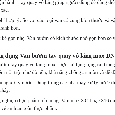
ận hành: Tay quay vô lăng giúp người dùng dễ dàng đi
 xác.
phí hợp lý: So với các loại van có cùng kích thước và v
tranh hơn.
t kế gọn nhẹ: Van bướm có kích thước nhỏ gọn hơn so v
t.
g dụng Van bướm tay quay vô lăng inox DN
ướm tay quay vô lăng inox được sử dụng rộng rãi tron
ểm nổi trội như độ bền, khả năng chống ăn mòn và dễ d
hống xử lý nước: Dùng trong các nhà máy xử lý nước thả
chảy.
 nghiệp thực phẩm, đồ uống: Van inox 304 hoặc 316 đượ
 vệ sinh an toàn thực phẩm.