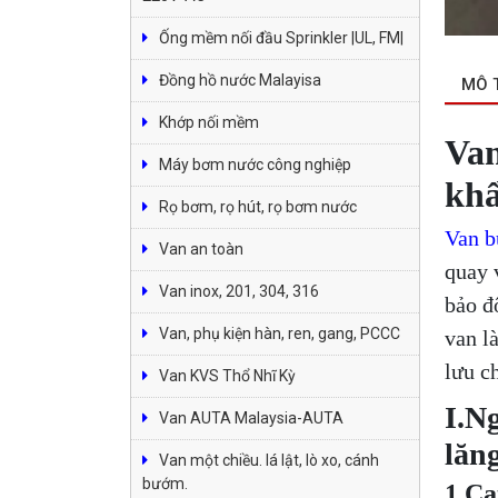
Ống mềm nối đầu Sprinkler |UL, FM|
Đồng hồ nước Malayisa
MÔ 
Khớp nối mềm
Van
Máy bơm nước công nghiệp
khẩ
Rọ bơm, rọ hút, rọ bơm nước
Van b
Van an toàn
quay 
Van inox, 201, 304, 316
bảo đ
Van, phụ kiện hàn, ren, gang, PCCC
van l
lưu c
Van KVS Thổ Nhĩ Kỳ
I.N
Van AUTA Malaysia-AUTA
lăn
Van một chiều. lá lật, lò xo, cánh
bướm.
1.Ca