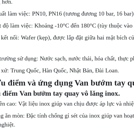
 hơn.
uất làm việc: PN10, PN16 (tương đương 10 bar, 16 bar)
t độ làm việc: Khoảng -10°C đến 180°C (tùy thuộc vào 
 kết nối: Wafer (kẹp), được lắp đặt giữa hai mặt bích c
trường sử dụng: Nước sạch, nước thải, hóa chất, thực ph
 xứ: Trung Quốc, Hàn Quốc, Nhật Bản, Đài Loan.
Ưu điểm và ứng dụng Van bướm tay qu
 điểm Van bướm tay quay vô lăng inox.
ền cao: Vật liệu inox giúp van chịu được áp lực và nhiệt
g ăn mòn: Đặc tính chống gỉ sét của inox giúp van hoạ
nghiệt.