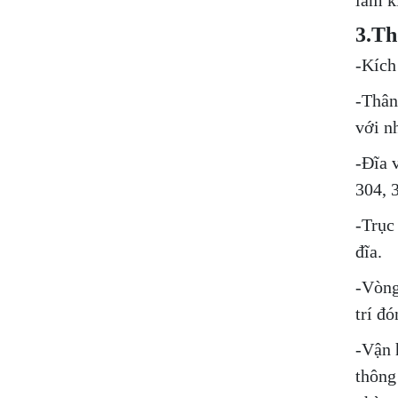
làm k
3.Th
-Kích
-Thân
với n
-Đĩa 
304, 
-Trục
đĩa.
-Vòng
trí đ
-Vận 
thông