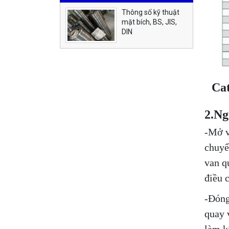
Thông số kỹ thuật
mặt bích, BS, JIS,
DIN
Cat
2.Ng
-Mở v
chuyể
van q
điều 
-Đóng
quay 