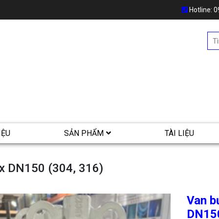
Hotline:
0
IỆU
SẢN PHẨM
TÀI LIỆU
ox DN150 (304, 316)
Van b
DN150