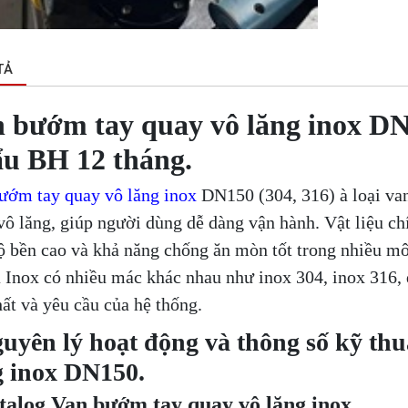
TẢ
 bướm tay quay vô lăng inox DN
u BH 12 tháng.
ướm tay quay vô lăng inox
DN150 (304, 316) à loại va
vô lăng, giúp người dùng dễ dàng vận hành. Vật liệu ch
ộ bền cao và khả năng chống ăn mòn tốt trong nhiều môi
à Inox có nhiều mác khác nhau như inox 304, inox 316, 
hất và yêu cầu của hệ thống.
guyên lý hoạt động và thông số kỹ th
g inox DN150.
talog Van bướm tay quay vô lăng inox.