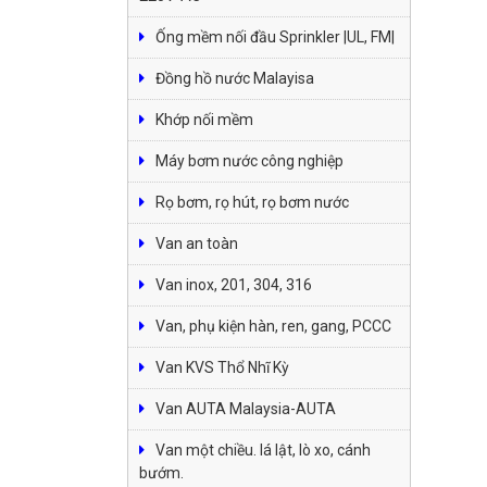
Ống mềm nối đầu Sprinkler |UL, FM|
Đồng hồ nước Malayisa
Khớp nối mềm
Máy bơm nước công nghiệp
Rọ bơm, rọ hút, rọ bơm nước
Van an toàn
Van inox, 201, 304, 316
Van, phụ kiện hàn, ren, gang, PCCC
Van KVS Thổ Nhĩ Kỳ
Van AUTA Malaysia-AUTA
Van một chiều. lá lật, lò xo, cánh
bướm.