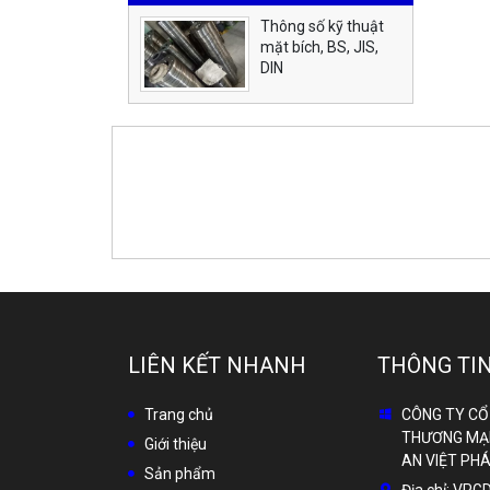
Thông số kỹ thuật
mặt bích, BS, JIS,
DIN
LIÊN KẾT NHANH
THÔNG TIN
Trang chủ
CÔNG TY CỔ
THƯƠNG MẠI
Giới thiệu
AN VIỆT PH
Sản phẩm