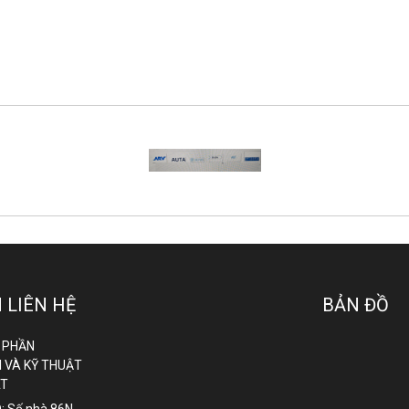
 LIÊN HỆ
BẢN ĐỒ
 PHẦN
 VÀ KỸ THUẬT
ÁT