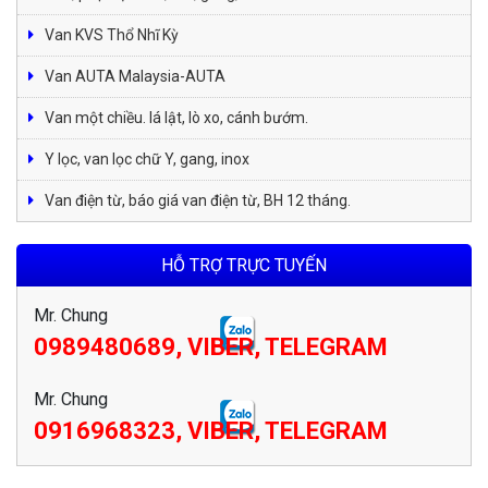
Van KVS Thổ Nhĩ Kỳ
Van AUTA Malaysia-AUTA
Van một chiều. lá lật, lò xo, cánh bướm.
Y lọc, van lọc chữ Y, gang, inox
Van điện từ, báo giá van điện từ, BH 12 tháng.
HỖ TRỢ TRỰC TUYẾN
Mr. Chung
0989480689, VIBER, TELEGRAM
Mr. Chung
0916968323, VIBER, TELEGRAM