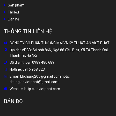
Sản phẩm
Tài liệu
Liên hệ
THÔNG TIN LIÊN HỆ
CÔNG TY CỔ PHẦN THƯƠNG MẠI VÀ KỸ THUẬT AN VIỆT PHÁT
Địa chỉ:
VPGD: Số nhà 86N, Ngõ 86 Cầu Bưu, Xã Tả Thanh Oai,
Thanh Trì, Hà Nội
Số điện thoại:
0989 480 689
Hotline:
0916 968 323
Email:
Lhchung205@gmail.com hoặc
chung.anvietphat@gmail.com
Website:
http://anvietphat.com
BẢN ĐỒ