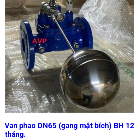
Van phao DN65 (gang mặt bích) BH 12
tháng.