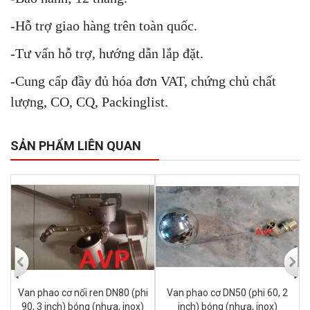
-Hỗ trợ giao hàng trên toàn quốc.
-Tư vấn hỗ trợ, hướng dẫn lắp đặt.
-Cung cấp đầy đủ hóa đơn VAT, chứng chủ chất
lượng, CO, CQ, Packinglist.
SẢN PHẨM LIÊN QUAN
Van phao cơ nối ren DN80 (phi
Van phao cơ DN50 (phi 60, 2
V
90, 3 inch) bóng (nhựa, inox)
inch) bóng (nhựa, inox)
l