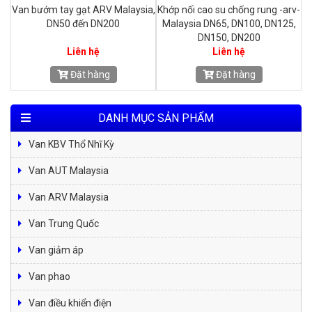
V
Van bướm tay gạt ARV Malaysia,
Khớp nối cao su chống rung -arv-
V
DN50 đến DN200
Malaysia DN65, DN100, DN125,
DN150, DN200
Liên hệ
Liên hệ
Đặt hàng
Đặt hàng
DANH MỤC SẢN PHẨM
Van KBV Thổ Nhĩ Kỳ
Van AUT Malaysia
Van ARV Malaysia
Van Trung Quốc
Van giảm áp
Van phao
Van điều khiển điện