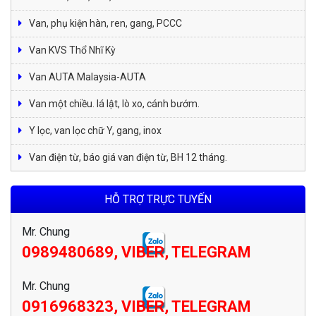
Van, phụ kiện hàn, ren, gang, PCCC
Van KVS Thổ Nhĩ Kỳ
Van AUTA Malaysia-AUTA
Van một chiều. lá lật, lò xo, cánh bướm.
Y lọc, van lọc chữ Y, gang, inox
Van điện từ, báo giá van điện từ, BH 12 tháng.
HỖ TRỢ TRỰC TUYẾN
Mr. Chung
0989480689, VIBER, TELEGRAM
Mr. Chung
0916968323, VIBER, TELEGRAM