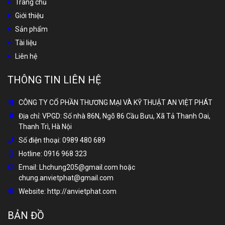
Trang chủ
Giới thiệu
Sản phẩm
Tài liệu
Liên hệ
THÔNG TIN LIÊN HỆ
CÔNG TY CỔ PHẦN THƯƠNG MẠI VÀ KỸ THUẬT AN VIỆT PHÁT
Địa chỉ:
VPGD: Số nhà 86N, Ngõ 86 Cầu Bưu, Xã Tả Thanh Oai,
Thanh Trì, Hà Nội
Số điện thoại:
0989 480 689
Hotline:
0916 968 323
Email:
Lhchung205@gmail.com hoặc
chung.anvietphat@gmail.com
Website:
http://anvietphat.com
BẢN ĐỒ