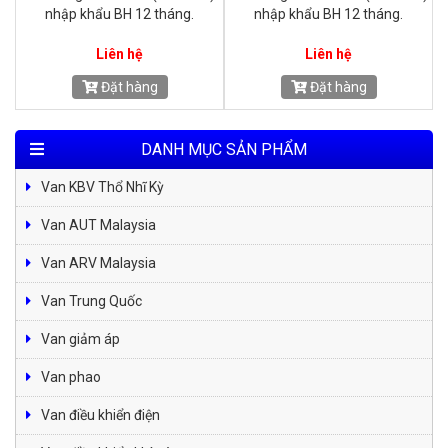
nhập khẩu BH 12 tháng.
nhập khẩu BH 12 tháng.
D
Liên hệ
Liên hệ
Đặt hàng
Đặt hàng
DANH MỤC SẢN PHẨM
Van KBV Thổ Nhĩ Kỳ
Van AUT Malaysia
Van ARV Malaysia
Van Trung Quốc
Van giảm áp
Van phao
Van điều khiển điện