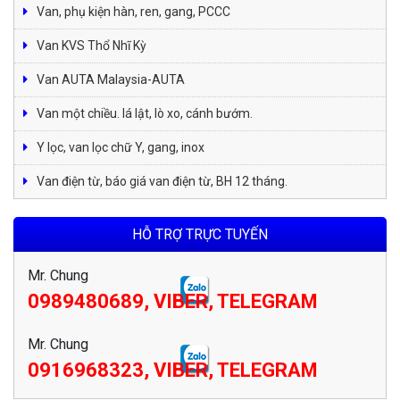
Van, phụ kiện hàn, ren, gang, PCCC
Van KVS Thổ Nhĩ Kỳ
Van AUTA Malaysia-AUTA
Van một chiều. lá lật, lò xo, cánh bướm.
Y lọc, van lọc chữ Y, gang, inox
Van điện từ, báo giá van điện từ, BH 12 tháng.
HỖ TRỢ TRỰC TUYẾN
Mr. Chung
0989480689, VIBER, TELEGRAM
Mr. Chung
0916968323, VIBER, TELEGRAM