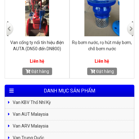
m,
Van phao AUTA (DN50 đến
Van chống va AUTA (DN50 đến
DN600), giá rẻ.
DN300) giá rẻ.
Liên hệ
Liên hệ
Đặt hàng
Đặt hàng
DANH MỤC SẢN PHẨM
Van KBV Thổ Nhĩ Kỳ
Van AUT Malaysia
Van ARV Malaysia
Van Trung Quốc