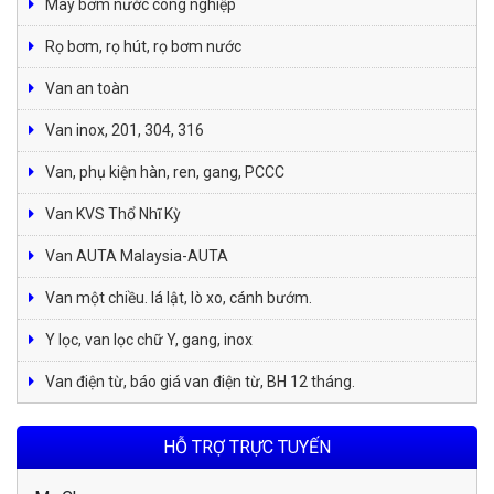
Máy bơm nước công nghiệp
Rọ bơm, rọ hút, rọ bơm nước
Van an toàn
Van inox, 201, 304, 316
Van, phụ kiện hàn, ren, gang, PCCC
Van KVS Thổ Nhĩ Kỳ
Van AUTA Malaysia-AUTA
Van một chiều. lá lật, lò xo, cánh bướm.
Y lọc, van lọc chữ Y, gang, inox
Van điện từ, báo giá van điện từ, BH 12 tháng.
HỖ TRỢ TRỰC TUYẾN