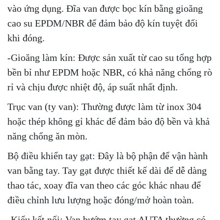
vào ứng dụng. Đĩa van được bọc kín bằng gioăng
cao su EPDM/NBR để đảm bảo độ kín tuyệt đối
khi đóng.
-Gioăng làm kín: Được sản xuất từ cao su tổng hợp
bền bỉ như EPDM hoặc NBR, có khả năng chống rò
rỉ và chịu được nhiệt độ, áp suất nhất định.
Trục van (ty van): Thường được làm từ inox 304
hoặc thép không gỉ khác để đảm bảo độ bền và khả
năng chống ăn mòn.
Bộ điều khiển tay gạt: Đây là bộ phận để vận hành
van bằng tay. Tay gạt được thiết kế dài để dễ dàng
thao tác, xoay đĩa van theo các góc khác nhau để
điều chỉnh lưu lượng hoặc đóng/mở hoàn toàn.
-Kiểu kết nối: Van bướm tay gạt AUTA thường có